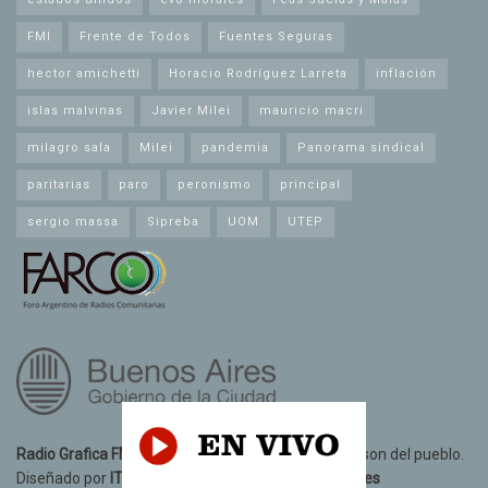
FMI
Frente de Todos
Fuentes Seguras
hector amichetti
Horacio Rodríguez Larreta
inflación
islas malvinas
Javier Milei
mauricio macri
milagro sala
Milei
pandemia
Panorama sindical
paritarias
paro
peronismo
principal
sergio massa
Sipreba
UOM
UTEP
Radio Grafica FM 89.3
© 2021. Todos los derechos son del pueblo.
Diseñado por
IT10 Informatica y Telecomunicaciones