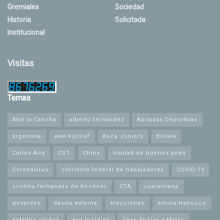
Gremiales
Sociedad
Historia
Solicitada
Institucional
Visitas
Temas
Abrí la Cancha
alberto fernandez
Apiladas Deportivas
argentina
axel kicillof
Boca Juniors
Bolivia
Carlos Aira
CGT
China
ciudad de buenos aires
Coronavirus
corriente federal de trabajadores
COVID-19
cristina fernandez de kirchner
CTA
cuarentena
despidos
deuda externa
elecciones
emilia trabucco
estados unidos
evo morales
Feas Sucias y Malas