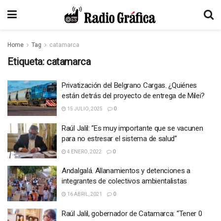
Home
Tag
catamarca
Etiqueta:
catamarca
Privatización del Belgrano Cargas. ¿Quiénes
están detrás del proyecto de entrega de Milei?
15 JULIO, 2025
0
Raúl Jalil: “Es muy importante que se vacunen
para no estresar el sistema de salud”
4 ENERO, 2022
0
Andalgalá. Allanamientos y detenciones a
integrantes de colectivos ambientalistas
16 ABRIL, 2021
0
Raúl Jalil, gobernador de Catamarca: “Tener 0