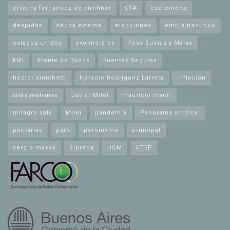
cristina fernandez de kirchner
CTA
cuarentena
despidos
deuda externa
elecciones
emilia trabucco
estados unidos
evo morales
Feas Sucias y Malas
FMI
Frente de Todos
Fuentes Seguras
hector amichetti
Horacio Rodríguez Larreta
inflación
islas malvinas
Javier Milei
mauricio macri
milagro sala
Milei
pandemia
Panorama sindical
paritarias
paro
peronismo
principal
sergio massa
Sipreba
UOM
UTEP