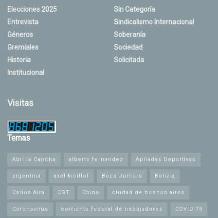
Elecciones 2025
Sin Categoría
Entrevista
Sindicalismo Internacional
Géneros
Soberanía
Gremiales
Sociedad
Historia
Solicitada
Institucional
Visitas
Temas
Abrí la Cancha
alberto fernandez
Apiladas Deportivas
argentina
axel kicillof
Boca Juniors
Bolivia
Carlos Aira
CGT
China
ciudad de buenos aires
Coronavirus
corriente federal de trabajadores
COVID-19