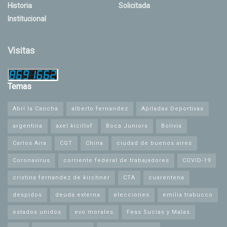
Historia
Solicitada
Institucional
Visitas
Temas
Abrí la Cancha
alberto fernandez
Apiladas Deportivas
argentina
axel kicillof
Boca Juniors
Bolivia
Carlos Aira
CGT
China
ciudad de buenos aires
Coronavirus
corriente federal de trabajadores
COVID-19
cristina fernandez de kirchner
CTA
cuarentena
despidos
deuda externa
elecciones
emilia trabucco
estados unidos
evo morales
Feas Sucias y Malas