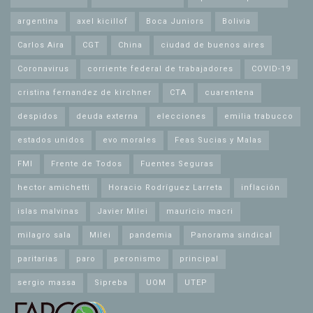
argentina
axel kicillof
Boca Juniors
Bolivia
Carlos Aira
CGT
China
ciudad de buenos aires
Coronavirus
corriente federal de trabajadores
COVID-19
cristina fernandez de kirchner
CTA
cuarentena
despidos
deuda externa
elecciones
emilia trabucco
estados unidos
evo morales
Feas Sucias y Malas
FMI
Frente de Todos
Fuentes Seguras
hector amichetti
Horacio Rodríguez Larreta
inflación
islas malvinas
Javier Milei
mauricio macri
milagro sala
Milei
pandemia
Panorama sindical
paritarias
paro
peronismo
principal
sergio massa
Sipreba
UOM
UTEP