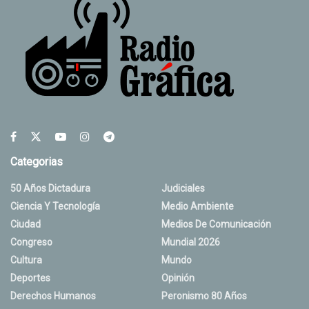
Categorias
50 Años Dictadura
Judiciales
Ciencia Y Tecnología
Medio Ambiente
Ciudad
Medios De Comunicación
Congreso
Mundial 2026
Cultura
Mundo
Deportes
Opinión
Derechos Humanos
Peronismo 80 Años