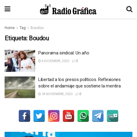
Home
Tag
Boudou
Etiqueta:
Boudou
Panorama sindical. Un año
6 DICIEMBRE, 2020
0
Libertad a los presos políticos. Reflexiones
sobre el andamiaje que sostiene la mentira
18 NOVIEMBRE, 2020
0