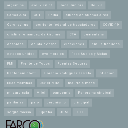
argentina
axel kicillof
Boca Juniors
Bolivia
Carlos Aira
CGT
China
ciudad de buenos aires
Coronavirus
corriente federal de trabajadores
COVID-19
cristina fernandez de kirchner
CTA
cuarentena
despidos
deuda externa
elecciones
emilia trabucco
estados unidos
evo morales
Feas Sucias y Malas
FMI
Frente de Todos
Fuentes Seguras
hector amichetti
Horacio Rodríguez Larreta
inflación
islas malvinas
Javier Milei
mauricio macri
milagro sala
Milei
pandemia
Panorama sindical
paritarias
paro
peronismo
principal
sergio massa
Sipreba
UOM
UTEP