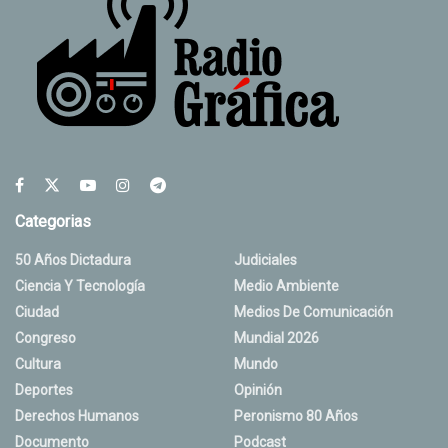
Categorias
50 Años Dictadura
Judiciales
Ciencia Y Tecnología
Medio Ambiente
Ciudad
Medios De Comunicación
Congreso
Mundial 2026
Cultura
Mundo
Deportes
Opinión
Derechos Humanos
Peronismo 80 Años
Documento
Podcast