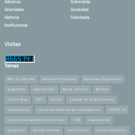
Géneros
Soberanía
Gremiales
Sociedad
Historia
Solicitada
Institucional
Visitas
Temas
Abrí la Cancha
alberto fernandez
Apiladas Deportivas
argentina
axel kicillof
Boca Juniors
Bolivia
Carlos Aira
CGT
China
ciudad de buenos aires
Coronavirus
corriente federal de trabajadores
COVID-19
cristina fernandez de kirchner
CTA
cuarentena
despidos
deuda externa
elecciones
emilia trabucco