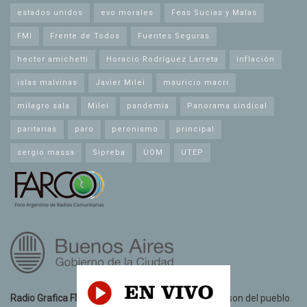
estados unidos
evo morales
Feas Sucias y Malas
FMI
Frente de Todos
Fuentes Seguras
hector amichetti
Horacio Rodríguez Larreta
inflación
islas malvinas
Javier Milei
mauricio macri
milagro sala
Milei
pandemia
Panorama sindical
paritarias
paro
peronismo
principal
sergio massa
Sipreba
UOM
UTEP
Radio Grafica FM 89.3
© 2021. Todos los derechos son del pueblo.