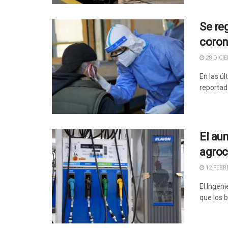
Se re
coron
28 DICIE
En las ú
reportada
El au
agroc
12 FEBRE
El Ingeni
que los 