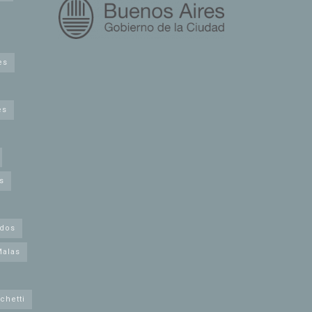
es
es
s
idos
Malas
chetti