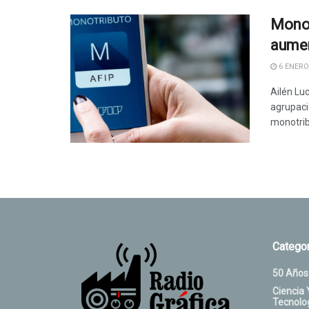
Monot
aumen
6 ENERO,
Ailén Lu
agrupaci
monotribu
Categor
50 Años
Ciencia 
Tecnolo