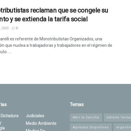
ributistas reclaman que se congele su
to y se extienda la tarifa social
 2020
0
carelli es referente de Monotributistas Organizados, una
ón que nuclea a trabajadoras y trabajadores en el régimen de
to. ...
ias
Temas
 Dictadura
Judiciales
Abrí la Cancha
alberto fern
Y
Medio Ambiente
Apiladas Deportivas
argenti
gía