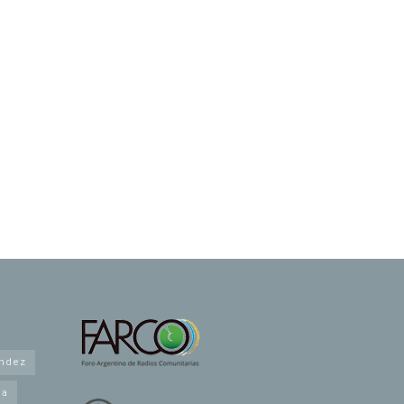
andez
na