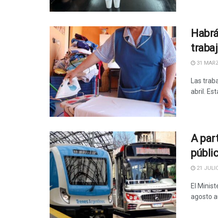
Habrá
traba
31 MARZ
Las trab
abril. Es
A par
públi
21 JULIO
El Minist
agosto a