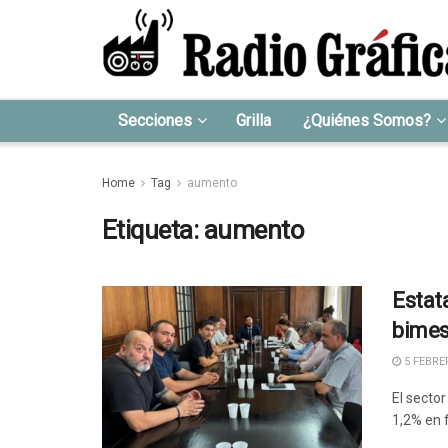
Secciones
Grilla
¿Quiénes Somos?
Home
Tag
aumento
Etiqueta:
aumento
Estat
bimest
5 FEBRER
El sector
1,2% en f