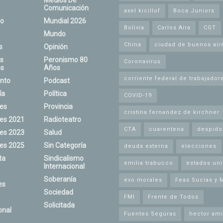
Medios De
Comunicación
axel kicillof
Boca Juniors
o
Mundial 2026
Bolivia
Carlos Aira
CGT
Mundo
China
ciudad de buenos air
s
Opinión
s
Peronismo 80
Coronavirus
s
Años
corriente federal de trabajador
nto
Podcast
ía
Política
COVID-19
nes
Provincia
cristina fernandez de kirchner
nes 2021
Radioteatro
CTA
cuarentena
despido
nes 2023
Salud
nes 2025
Sin Categoría
deuda externa
elecciones
ta
Sindicalismo
emilia trabucco
estados un
Internacional
Soberanía
evo morales
Feas Sucias y 
es
Sociedad
FMI
Frente de Todos
Solicitada
onal
Fuentes Seguras
hector ami