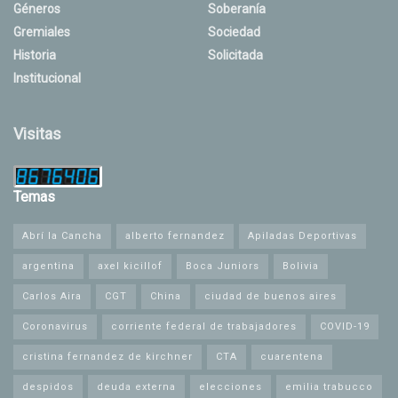
Géneros
Soberanía
Gremiales
Sociedad
Historia
Solicitada
Institucional
Visitas
Temas
Abrí la Cancha
alberto fernandez
Apiladas Deportivas
argentina
axel kicillof
Boca Juniors
Bolivia
Carlos Aira
CGT
China
ciudad de buenos aires
Coronavirus
corriente federal de trabajadores
COVID-19
cristina fernandez de kirchner
CTA
cuarentena
despidos
deuda externa
elecciones
emilia trabucco