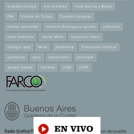
estados unidos
evo morales
Feas Sucias y Malas
FMI
Frente de Todos
Fuentes Seguras
hector amichetti
Horacio Rodríguez Larreta
inflación
islas malvinas
Javier Milei
mauricio macri
milagro sala
Milei
pandemia
Panorama sindical
paritarias
paro
peronismo
principal
sergio massa
Sipreba
UOM
UTEP
Radio Grafica FM 89.3
© 2021. Todos los derechos son del pueblo.