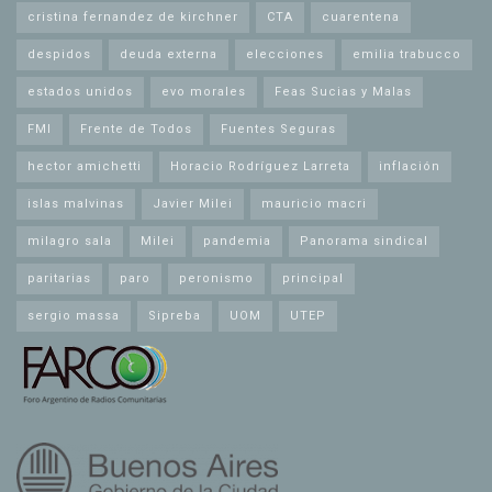
cristina fernandez de kirchner
CTA
cuarentena
despidos
deuda externa
elecciones
emilia trabucco
estados unidos
evo morales
Feas Sucias y Malas
FMI
Frente de Todos
Fuentes Seguras
hector amichetti
Horacio Rodríguez Larreta
inflación
islas malvinas
Javier Milei
mauricio macri
milagro sala
Milei
pandemia
Panorama sindical
paritarias
paro
peronismo
principal
sergio massa
Sipreba
UOM
UTEP