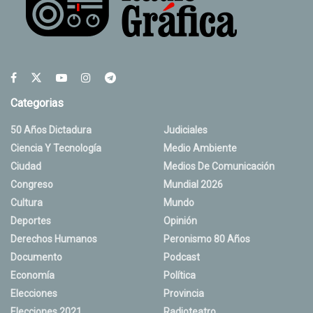
Categorias
50 Años Dictadura
Judiciales
Ciencia Y Tecnología
Medio Ambiente
Ciudad
Medios De Comunicación
Congreso
Mundial 2026
Cultura
Mundo
Deportes
Opinión
Derechos Humanos
Peronismo 80 Años
Documento
Podcast
Economía
Política
Elecciones
Provincia
Elecciones 2021
Radioteatro