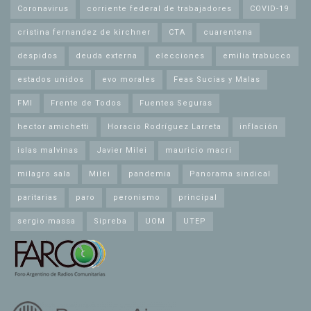
Coronavirus
corriente federal de trabajadores
COVID-19
cristina fernandez de kirchner
CTA
cuarentena
despidos
deuda externa
elecciones
emilia trabucco
estados unidos
evo morales
Feas Sucias y Malas
FMI
Frente de Todos
Fuentes Seguras
hector amichetti
Horacio Rodríguez Larreta
inflación
islas malvinas
Javier Milei
mauricio macri
milagro sala
Milei
pandemia
Panorama sindical
paritarias
paro
peronismo
principal
sergio massa
Sipreba
UOM
UTEP