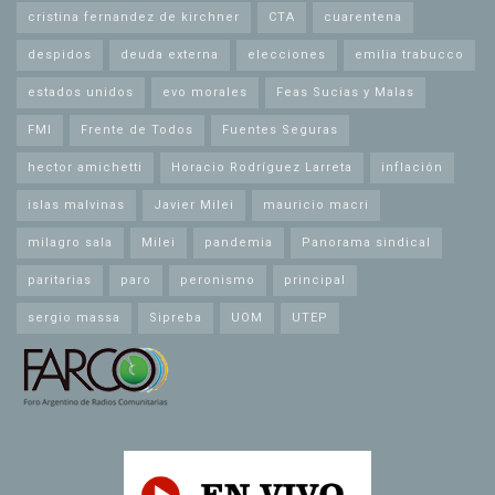
cristina fernandez de kirchner
CTA
cuarentena
despidos
deuda externa
elecciones
emilia trabucco
estados unidos
evo morales
Feas Sucias y Malas
FMI
Frente de Todos
Fuentes Seguras
hector amichetti
Horacio Rodríguez Larreta
inflación
islas malvinas
Javier Milei
mauricio macri
milagro sala
Milei
pandemia
Panorama sindical
paritarias
paro
peronismo
principal
sergio massa
Sipreba
UOM
UTEP