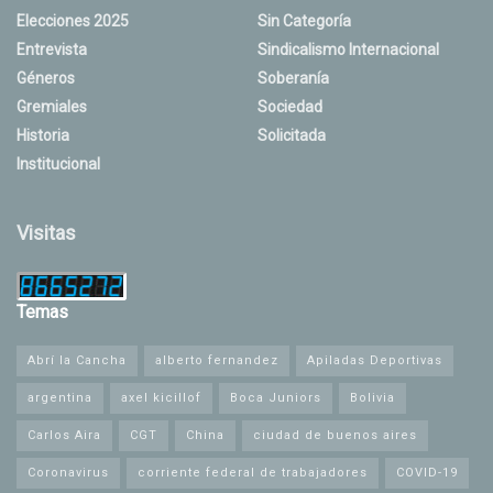
Elecciones 2025
Sin Categoría
Entrevista
Sindicalismo Internacional
Géneros
Soberanía
Gremiales
Sociedad
Historia
Solicitada
Institucional
Visitas
Temas
Abrí la Cancha
alberto fernandez
Apiladas Deportivas
argentina
axel kicillof
Boca Juniors
Bolivia
Carlos Aira
CGT
China
ciudad de buenos aires
Coronavirus
corriente federal de trabajadores
COVID-19