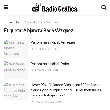
Home
Tag
Alejandra Bada Vázquez
Etiqueta:
Alejandra Bada Vázquez
Panorama sindical. Amagues
16 JULIO, 2023
0
Panorama sindical. Robo
14 MAYO, 2023
0
Heber Ríos: “Lácteos Vidal gana $33 millones
diarios y no cumplen con $550 mil mensuales
para los trabajadores”
17 AGOSTO, 2022
0