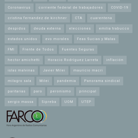
Coronavirus
corriente federal de trabajadores
COVID-19
cristina fernandez de kirchner
CTA
cuarentena
despidos
deuda externa
elecciones
emilia trabucco
estados unidos
evo morales
Feas Sucias y Malas
FMI
Frente de Todos
Fuentes Seguras
hector amichetti
Horacio Rodríguez Larreta
inflación
islas malvinas
Javier Milei
mauricio macri
milagro sala
Milei
pandemia
Panorama sindical
paritarias
paro
peronismo
principal
sergio massa
Sipreba
UOM
UTEP