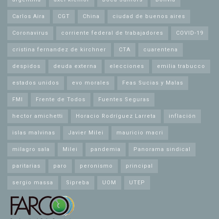
Carlos Aira
CGT
China
ciudad de buenos aires
Coronavirus
corriente federal de trabajadores
COVID-19
cristina fernandez de kirchner
CTA
cuarentena
despidos
deuda externa
elecciones
emilia trabucco
estados unidos
evo morales
Feas Sucias y Malas
FMI
Frente de Todos
Fuentes Seguras
hector amichetti
Horacio Rodríguez Larreta
inflación
islas malvinas
Javier Milei
mauricio macri
milagro sala
Milei
pandemia
Panorama sindical
paritarias
paro
peronismo
principal
sergio massa
Sipreba
UOM
UTEP