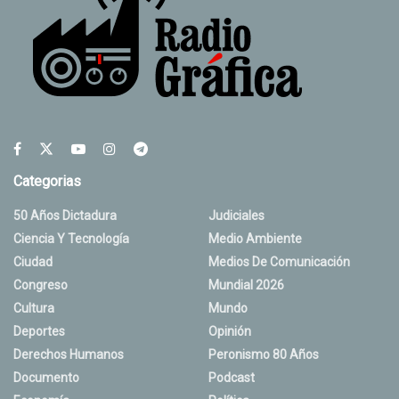
Categorias
50 Años Dictadura
Judiciales
Ciencia Y Tecnología
Medio Ambiente
Ciudad
Medios De Comunicación
Congreso
Mundial 2026
Cultura
Mundo
Deportes
Opinión
Derechos Humanos
Peronismo 80 Años
Documento
Podcast