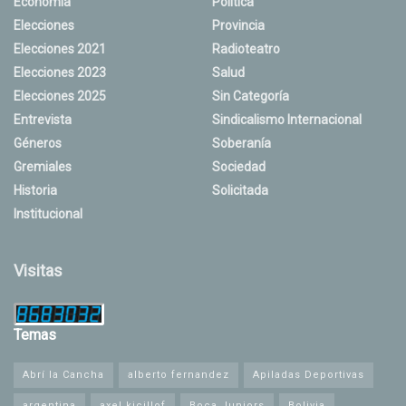
Economía
Política
Elecciones
Provincia
Elecciones 2021
Radioteatro
Elecciones 2023
Salud
Elecciones 2025
Sin Categoría
Entrevista
Sindicalismo Internacional
Géneros
Soberanía
Gremiales
Sociedad
Historia
Solicitada
Institucional
Visitas
Temas
Abrí la Cancha
alberto fernandez
Apiladas Deportivas
argentina
axel kicillof
Boca Juniors
Bolivia