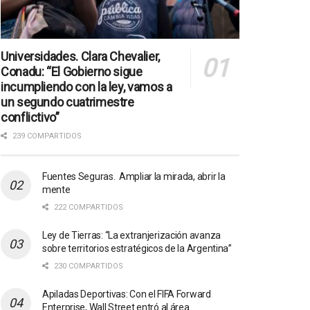
Universidades. Clara Chevalier,
Conadu: “El Gobierno sigue
incumpliendo con la ley, vamos a
un segundo cuatrimestre
conflictivo”
239 COMPARTIDOS
Fuentes Seguras. Ampliar la mirada, abrir la
mente
222 COMPARTIDOS
Ley de Tierras: “La extranjerización avanza
sobre territorios estratégicos de la Argentina”
230 COMPARTIDOS
Apiladas Deportivas: Con el FIFA Forward
Enterprise, Wall Street entró al área