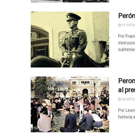
Perón
11 OCTU
Por Fran
instrucc
subtenien
Peron
al pr
10 OCTU
Por Leon
historia a