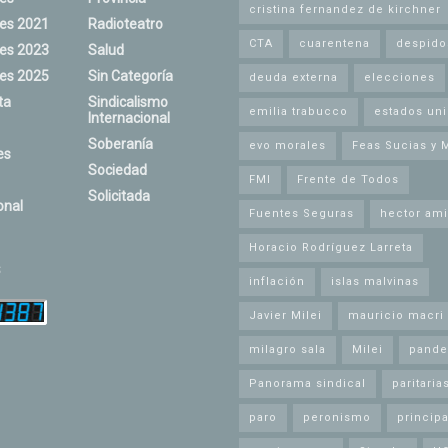
cristina fernandez de kirchner
nes 2021
Radioteatro
CTA
cuarentena
despido
nes 2023
Salud
nes 2025
Sin Categoría
deuda externa
elecciones
ta
Sindicalismo
emilia trabucco
estados un
Internacional
Soberanía
evo morales
Feas Sucias y 
es
Sociedad
FMI
Frente de Todos
Solicitada
onal
Fuentes Seguras
hector ami
Horacio Rodríguez Larreta
s
inflación
islas malvinas
Javier Milei
mauricio macri
milagro sala
Milei
pande
Panorama sindical
paritaria
paro
peronismo
principa