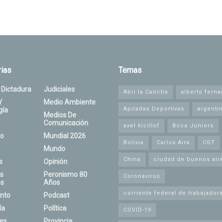
ias
Temas
 Dictadura
Judiciales
Abrí la Cancha
alberto fern
Y
Medio Ambiente
Apiladas Deportivas
argenti
gía
Medios De
Comunicación
axel kicillof
Boca Juniors
o
Mundial 2026
Bolivia
Carlos Aira
CGT
Mundo
China
ciudad de buenos air
s
Opinión
s
Peronismo 80
Coronavirus
s
Años
corriente federal de trabajador
nto
Podcast
ía
Política
COVID-19
nes
Provincia