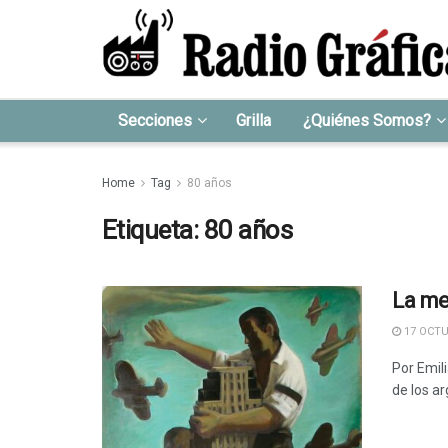
Secciones
Grilla
¿Quiénes Somos?
Home
Tag
80 años
Etiqueta:
80 años
La mel
17 OCTU
Por Emil
de los ar