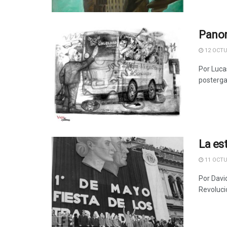
Panor
12 OCTU
Por Luca
posterga
La es
11 OCTU
Por Davi
Revolució