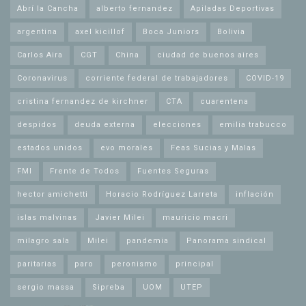
Abrí la Cancha
alberto fernandez
Apiladas Deportivas
argentina
axel kicillof
Boca Juniors
Bolivia
Carlos Aira
CGT
China
ciudad de buenos aires
Coronavirus
corriente federal de trabajadores
COVID-19
cristina fernandez de kirchner
CTA
cuarentena
despidos
deuda externa
elecciones
emilia trabucco
estados unidos
evo morales
Feas Sucias y Malas
FMI
Frente de Todos
Fuentes Seguras
hector amichetti
Horacio Rodríguez Larreta
inflación
islas malvinas
Javier Milei
mauricio macri
milagro sala
Milei
pandemia
Panorama sindical
paritarias
paro
peronismo
principal
sergio massa
Sipreba
UOM
UTEP