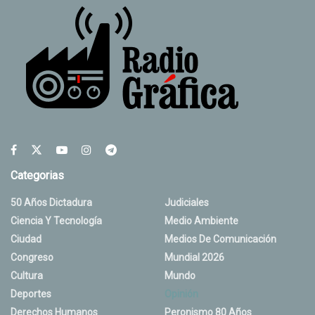
Categorias
50 Años Dictadura
Judiciales
Ciencia Y Tecnología
Medio Ambiente
Ciudad
Medios De Comunicación
Congreso
Mundial 2026
Cultura
Mundo
Deportes
Opinión
Derechos Humanos
Peronismo 80 Años