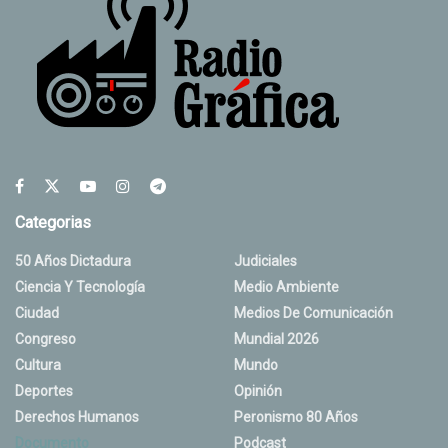
Categorias
50 Años Dictadura
Judiciales
Ciencia Y Tecnología
Medio Ambiente
Ciudad
Medios De Comunicación
Congreso
Mundial 2026
Cultura
Mundo
Deportes
Opinión
Derechos Humanos
Peronismo 80 Años
Documento
Podcast