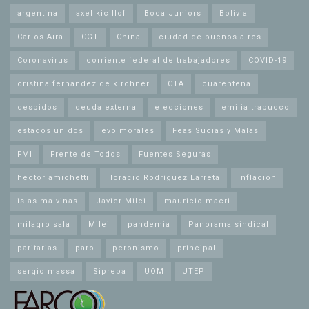
argentina
axel kicillof
Boca Juniors
Bolivia
Carlos Aira
CGT
China
ciudad de buenos aires
Coronavirus
corriente federal de trabajadores
COVID-19
cristina fernandez de kirchner
CTA
cuarentena
despidos
deuda externa
elecciones
emilia trabucco
estados unidos
evo morales
Feas Sucias y Malas
FMI
Frente de Todos
Fuentes Seguras
hector amichetti
Horacio Rodríguez Larreta
inflación
islas malvinas
Javier Milei
mauricio macri
milagro sala
Milei
pandemia
Panorama sindical
paritarias
paro
peronismo
principal
sergio massa
Sipreba
UOM
UTEP