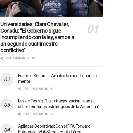
Universidades. Clara Chevalier,
Conadu: “El Gobierno sigue
incumpliendo con la ley, vamos a
un segundo cuatrimestre
conflictivo”
239 COMPARTIDOS
Fuentes Seguras. Ampliar la mirada, abrir la
mente
222 COMPARTIDOS
Ley de Tierras: “La extranjerización avanza
sobre territorios estratégicos de la Argentina”
230 COMPARTIDOS
Apiladas Deportivas: Con el FIFA Forward
Enterprise, Wall Street entró al área