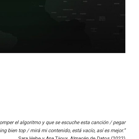
 / romper el algoritmo y que se escuche esta canción / pegar
ng bien top / mirá mi contenido, está vacío, así es mejor.”
Sara Hebe y Ana Tijoux, Almacén de Datos (2022)