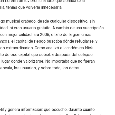
tin Lorentzon tuvieron una idea que sonaba casi
ía, tenías que volverla innecesaria.
ogo musical grabado, desde cualquier dispositivo, sin
dad, si eras usuario gratuito. A cambio de una suscripción
con mejor calidad. Era 2008, el año de la gran crisis
ancos, el capital de riesgo buscaba dónde refugiarse, y
nos extraordinarios. Como analizó el académico Nick
rte de ese capital que sobraba después del colapso
 lugar donde valorizarse. No importaba que no fueran
escala, los usuarios, y sobre todo, los datos.
tify genera información: qué escuchó, durante cuánto