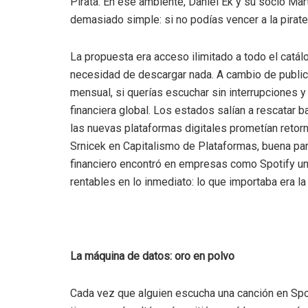
Pirata. En ese ambiente, Daniel Ek y su socio Mar
demasiado simple: si no podías vencer a la pirater
La propuesta era acceso ilimitado a todo el catál
necesidad de descargar nada. A cambio de publici
mensual, si querías escuchar sin interrupciones y 
financiera global. Los estados salían a rescatar b
las nuevas plataformas digitales prometían retor
Srnicek en Capitalismo de Plataformas, buena pa
financiero encontró en empresas como Spotify un
rentables en lo inmediato: lo que importaba era la 
La máquina de datos: oro en polvo
Cada vez que alguien escucha una canción en Spo