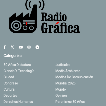
Categorias
50 Años Dictadura
Judiciales
Ciencia Y Tecnología
Medio Ambiente
Ciudad
Medios De Comunicación
Congreso
Mundial 2026
Cultura
Mundo
Deportes
Opinión
Derechos Humanos
Peronismo 80 Años