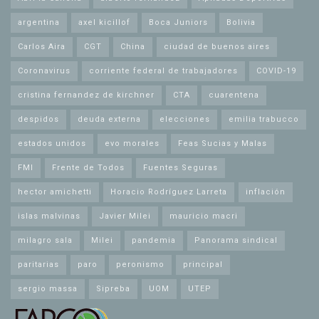
argentina
axel kicillof
Boca Juniors
Bolivia
Carlos Aira
CGT
China
ciudad de buenos aires
Coronavirus
corriente federal de trabajadores
COVID-19
cristina fernandez de kirchner
CTA
cuarentena
despidos
deuda externa
elecciones
emilia trabucco
estados unidos
evo morales
Feas Sucias y Malas
FMI
Frente de Todos
Fuentes Seguras
hector amichetti
Horacio Rodríguez Larreta
inflación
islas malvinas
Javier Milei
mauricio macri
milagro sala
Milei
pandemia
Panorama sindical
paritarias
paro
peronismo
principal
sergio massa
Sipreba
UOM
UTEP