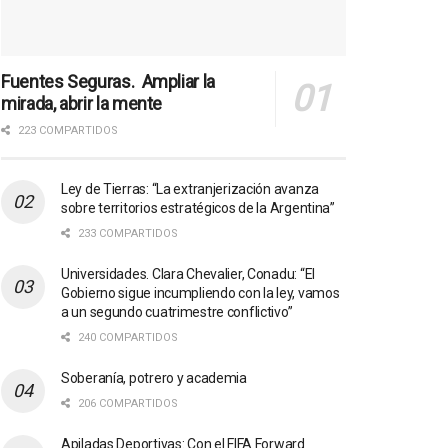
Fuentes Seguras. Ampliar la
mirada, abrir la mente
223 COMPARTIDOS
Ley de Tierras: “La extranjerización avanza
sobre territorios estratégicos de la Argentina”
233 COMPARTIDOS
Universidades. Clara Chevalier, Conadu: “El
Gobierno sigue incumpliendo con la ley, vamos
a un segundo cuatrimestre conflictivo”
240 COMPARTIDOS
Soberanía, potrero y academia
206 COMPARTIDOS
Apiladas Deportivas: Con el FIFA Forward