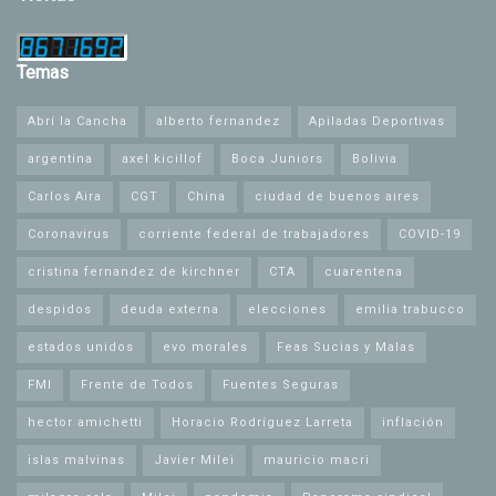
Temas
Abrí la Cancha
alberto fernandez
Apiladas Deportivas
argentina
axel kicillof
Boca Juniors
Bolivia
Carlos Aira
CGT
China
ciudad de buenos aires
Coronavirus
corriente federal de trabajadores
COVID-19
cristina fernandez de kirchner
CTA
cuarentena
despidos
deuda externa
elecciones
emilia trabucco
estados unidos
evo morales
Feas Sucias y Malas
FMI
Frente de Todos
Fuentes Seguras
hector amichetti
Horacio Rodríguez Larreta
inflación
islas malvinas
Javier Milei
mauricio macri