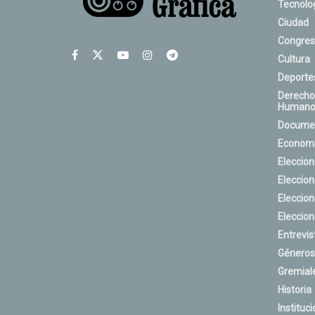
Tecnolo
Ciudad
Congres
Cultura
Deporte
Derecho
Humano
Docume
Econom
Eleccio
Eleccio
Eleccio
Eleccio
Entrevis
Géneros
Gremial
Historia
Instituci