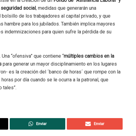
iste en la creación de un
Fondo de ´Asistencia Laboral´
y
a seguridad social
, medidas que generarán una
bolsillo de los trabajadores al capital privado, y que
más hambre para los jubilados. También implica mayores
es indemnizaciones para quien sufre la pérdida de su
. Una “ofensiva” que contiene “
múltiples cambios en la
s
para generar un mayor disciplinamiento en los lugares
ron- es la creación del ´banco de horas´ que rompe con la
 horas por día cuando se le ocurra a la patronal, que
 tales”.
Enviar
Enviar