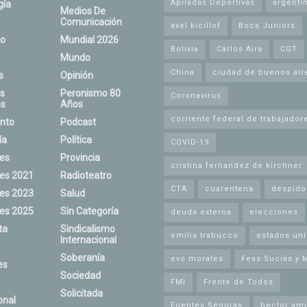
Apiladas Deportivas
argenti
gía
Medios De
Comunicación
axel kicillof
Boca Juniors
o
Mundial 2026
Bolivia
Carlos Aira
CGT
Mundo
China
ciudad de buenos air
s
Opinión
s
Peronismo 80
Coronavirus
s
Años
corriente federal de trabajador
nto
Podcast
ía
Política
COVID-19
nes
Provincia
cristina fernandez de kirchner
nes 2021
Radioteatro
CTA
cuarentena
despido
nes 2023
Salud
nes 2025
Sin Categoría
deuda externa
elecciones
ta
Sindicalismo
emilia trabucco
estados un
Internacional
Soberanía
evo morales
Feas Sucias y 
es
Sociedad
FMI
Frente de Todos
Solicitada
onal
Fuentes Seguras
hector ami