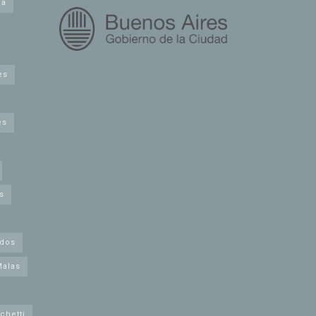
na
es
es
s
idos
Malas
chetti