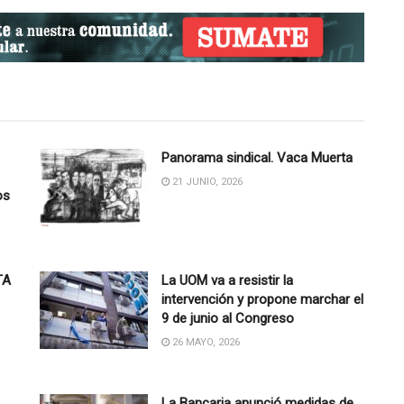
Panorama sindical. Vaca Muerta
21 JUNIO, 2026
os
TA
La UOM va a resistir la
intervención y propone marchar el
9 de junio al Congreso
26 MAYO, 2026
La Bancaria anunció medidas de