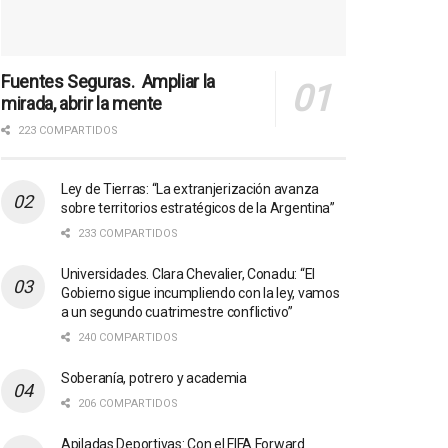
Fuentes Seguras. Ampliar la
mirada, abrir la mente
223 COMPARTIDOS
Ley de Tierras: “La extranjerización avanza
sobre territorios estratégicos de la Argentina”
233 COMPARTIDOS
Universidades. Clara Chevalier, Conadu: “El
Gobierno sigue incumpliendo con la ley, vamos
a un segundo cuatrimestre conflictivo”
240 COMPARTIDOS
Soberanía, potrero y academia
206 COMPARTIDOS
Apiladas Deportivas: Con el FIFA Forward