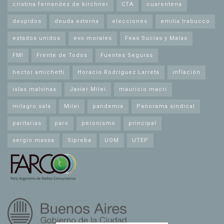
cristina fernandez de kirchner
CTA
cuarentena
despidos
deuda externa
elecciones
emilia trabucco
estados unidos
evo morales
Feas Sucias y Malas
FMI
Frente de Todos
Fuentes Seguras
hector amichetti
Horacio Rodríguez Larreta
inflación
islas malvinas
Javier Milei
mauricio macri
milagro sala
Milei
pandemia
Panorama sindical
paritarias
paro
peronismo
principal
sergio massa
Sipreba
UOM
UTEP