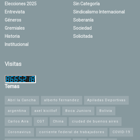
Elecciones 2025
Sin Categoría
Entrevista
Sindicalismo Internacional
Géneros
Soberanía
Gremiales
Sociedad
Historia
Solicitada
Institucional
Visitas
Temas
Abrí la Cancha
alberto fernandez
Apiladas Deportivas
argentina
axel kicillof
Boca Juniors
Bolivia
Carlos Aira
CGT
China
ciudad de buenos aires
Coronavirus
corriente federal de trabajadores
COVID-19