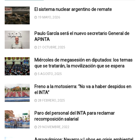
El sistema nuclear argentino de remate
19 MAYO, 2026
Paulo García será el nuevo secretario General de
APINTA
21 OCTUBRE, 2025
Miércoles de megasesión en diputados: los temas
que se tratarán, la movilización que se espera
5 AGOSTO, 2025
Freno a la motosierra: “No va a haber despidos en
el INTA”
28 FEBRERO, 2025
Paro del personal del INTA para reclamar
recomposición salarial
29 NOVIEMBRE, 2022
Agroquímicos: Navarro y Lobos en crisis ambiental