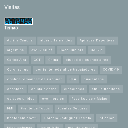
Visitas
Temas
Abrí la Cancha
alberto fernandez
Apiladas Deportivas
argentina
axel kicillof
Boca Juniors
Bolivia
Carlos Aira
CGT
China
ciudad de buenos aires
Coronavirus
corriente federal de trabajadores
COVID-19
cristina fernandez de kirchner
CTA
cuarentena
despidos
deuda externa
elecciones
emilia trabucco
estados unidos
evo morales
Feas Sucias y Malas
FMI
Frente de Todos
Fuentes Seguras
hector amichetti
Horacio Rodríguez Larreta
inflación
islas malvinas
Javier Milei
mauricio macri