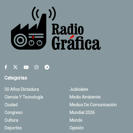
Categorias
50 Años Dictadura
Judiciales
Ciencia Y Tecnología
Medio Ambiente
Ciudad
Medios De Comunicación
Congreso
Mundial 2026
Cultura
Mundo
Deportes
Opinión