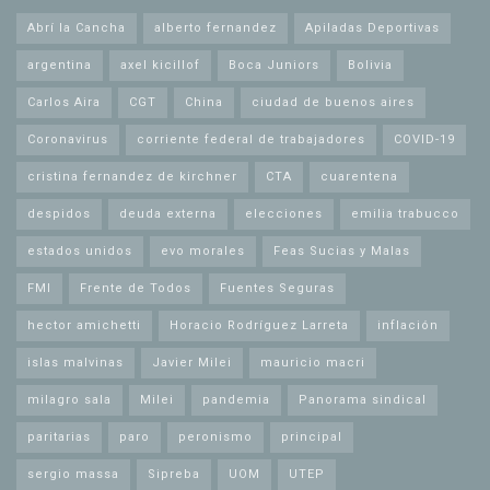
Abrí la Cancha
alberto fernandez
Apiladas Deportivas
argentina
axel kicillof
Boca Juniors
Bolivia
Carlos Aira
CGT
China
ciudad de buenos aires
Coronavirus
corriente federal de trabajadores
COVID-19
cristina fernandez de kirchner
CTA
cuarentena
despidos
deuda externa
elecciones
emilia trabucco
estados unidos
evo morales
Feas Sucias y Malas
FMI
Frente de Todos
Fuentes Seguras
hector amichetti
Horacio Rodríguez Larreta
inflación
islas malvinas
Javier Milei
mauricio macri
milagro sala
Milei
pandemia
Panorama sindical
paritarias
paro
peronismo
principal
sergio massa
Sipreba
UOM
UTEP