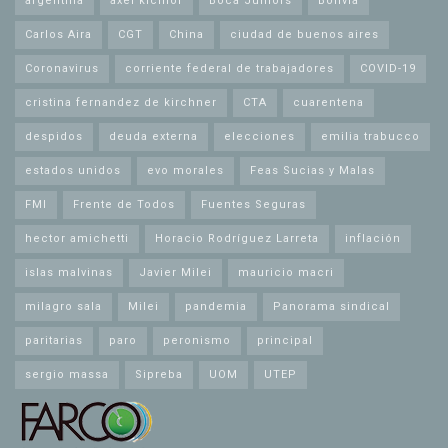
argentina
axel kicillof
Boca Juniors
Bolivia
Carlos Aira
CGT
China
ciudad de buenos aires
Coronavirus
corriente federal de trabajadores
COVID-19
cristina fernandez de kirchner
CTA
cuarentena
despidos
deuda externa
elecciones
emilia trabucco
estados unidos
evo morales
Feas Sucias y Malas
FMI
Frente de Todos
Fuentes Seguras
hector amichetti
Horacio Rodríguez Larreta
inflación
islas malvinas
Javier Milei
mauricio macri
milagro sala
Milei
pandemia
Panorama sindical
paritarias
paro
peronismo
principal
sergio massa
Sipreba
UOM
UTEP