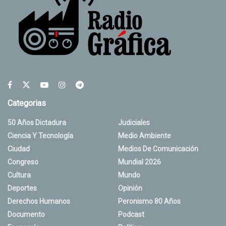
Categorias
50 Años Dictadura
Judiciales
Ciencia Y Tecnología
Medio Ambiente
Ciudad
Medios De Comunicación
Congreso
Mundial 2026
Cultura
Mundo
Deportes
Opinión
Derechos Humanos
Peronismo 80 Años
Documento
Podcast