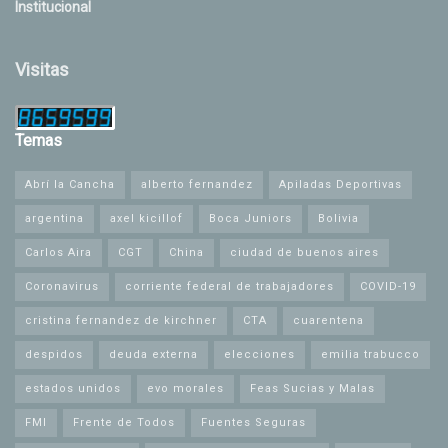
Institucional
Visitas
Temas
Abrí la Cancha
alberto fernandez
Apiladas Deportivas
argentina
axel kicillof
Boca Juniors
Bolivia
Carlos Aira
CGT
China
ciudad de buenos aires
Coronavirus
corriente federal de trabajadores
COVID-19
cristina fernandez de kirchner
CTA
cuarentena
despidos
deuda externa
elecciones
emilia trabucco
estados unidos
evo morales
Feas Sucias y Malas
FMI
Frente de Todos
Fuentes Seguras