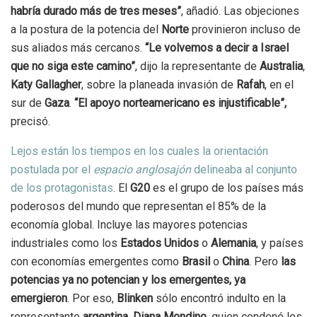
habría durado más de tres meses”
, añadió. Las objeciones
a la postura de la potencia del
Norte
provinieron incluso de
sus aliados más cercanos.
“Le volvemos a decir a Israel
que no siga este camino”
, dijo la representante de
Australia
,
Katy Gallagher
, sobre la planeada invasión de
Rafah
, en el
sur de
Gaza
.
“El apoyo norteamericano es injustificable”,
precisó.
Lejos están los tiempos en los cuales la orientación
postulada por el
espacio anglosajón
delineaba al conjunto
de los protagonistas
. El
G20
es el grupo de los países más
poderosos del mundo que representan el 85% de la
economía global. Incluye las mayores potencias
industriales como los
Estados Unidos
o
Alemania
, y países
con economías emergentes como
Brasil
o
China
. Pero
las
potencias ya no potencian y los emergentes, ya
emergieron
. Por eso,
Blinken
sólo encontró indulto en la
representante
argentina
,
Diana Mondino
, quien condenó los