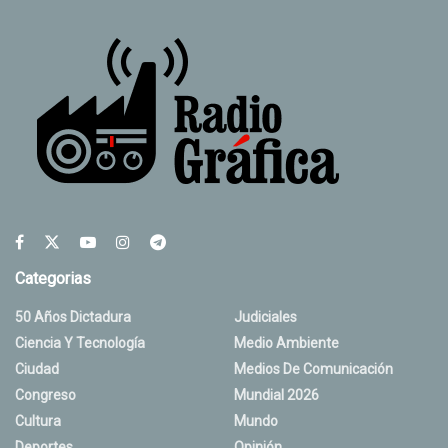
Categorias
50 Años Dictadura
Judiciales
Ciencia Y Tecnología
Medio Ambiente
Ciudad
Medios De Comunicación
Congreso
Mundial 2026
Cultura
Mundo
Deportes
Opinión