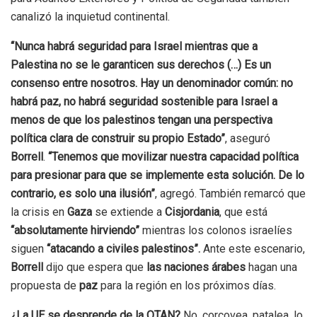
canalizó la inquietud continental.
“Nunca habrá seguridad para Israel mientras que a
Palestina no se le garanticen sus derechos
(…) Es un
consenso entre nosotros. Hay un denominador común: no
habrá paz, no habrá seguridad sostenible para Israel a
menos de que los palestinos tengan una perspectiva
política clara de construir su propio Estado”
, aseguró
Borrell
.
“Tenemos que movilizar nuestra capacidad política
para presionar para que se implemente esta solución. De lo
contrario, es solo una ilusión”
, agregó. También remarcó que
la crisis en
Gaza
se extiende a
Cisjordania
, que está
“absolutamente hirviendo”
mientras los colonos israelíes
siguen
“atacando a civiles palestinos”.
Ante este escenario,
Borrell
dijo que espera que
las naciones árabes
hagan una
propuesta de
paz
para la región en los próximos días.
¿La UE se desprende de la OTAN?
No, corcovea, patalea, lo