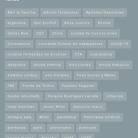
Abrí la Cancha
alberto fernandez
Apiladas Deportivas
argentina
axel kicillof
Boca Juniors
Bolivia
Carlos Aira
CGT
China
ciudad de buenos aires
Coronavirus
corriente federal de trabajadores
COVID-19
cristina fernandez de kirchner
CTA
cuarentena
despidos
deuda externa
elecciones
emilia trabucco
estados unidos
evo morales
Feas Sucias y Malas
FMI
Frente de Todos
Fuentes Seguras
hector amichetti
Horacio Rodríguez Larreta
inflación
islas malvinas
Javier Milei
mauricio macri
milagro sala
Milei
pandemia
Panorama sindical
paritarias
paro
peronismo
principal