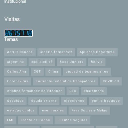
Institucional
Visitas
Temas
Abrí la Cancha
alberto fernandez
Apiladas Deportivas
argentina
axel kicillof
Boca Juniors
Bolivia
Carlos Aira
CGT
China
ciudad de buenos aires
Coronavirus
corriente federal de trabajadores
COVID-19
cristina fernandez de kirchner
CTA
cuarentena
despidos
deuda externa
elecciones
emilia trabucco
estados unidos
evo morales
Feas Sucias y Malas
FMI
Frente de Todos
Fuentes Seguras