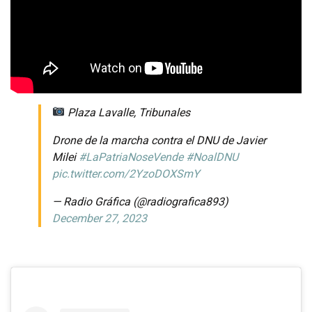
Plaza Lavalle, Tribunales
Drone de la marcha contra el DNU de Javier
Milei
#LaPatriaNoseVende
#NoalDNU
pic.twitter.com/2YzoDOXSmY
— Radio Gráfica (@radiografica893)
December 27, 2023