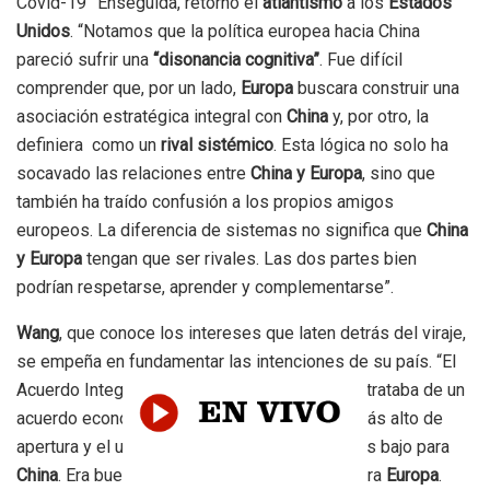
Covid-19” Enseguida, retornó el
atlantismo
a los
Estados
Unidos
. “Notamos que la política europea hacia China
pareció sufrir una
“disonancia cognitiva”
. Fue difícil
comprender que, por un lado,
Europa
buscara construir una
asociación estratégica integral con
China
y, por otro, la
definiera como un
rival sistémico
. Esta lógica no solo ha
socavado las relaciones entre
China y Europa
, sino que
también ha traído confusión a los propios amigos
europeos. La diferencia de sistemas no significa que
China
y Europa
tengan que ser rivales. Las dos partes bien
podrían respetarse, aprender y complementarse”.
Wang
, que conoce los intereses que laten detrás del viraje,
se empeña en fundamentar las intenciones de su país. “El
Acuerdo Integral de Inversiones
China-UE
, se trataba de un
acuerdo económico y comercial con el nivel más alto de
apertura y el umbral de acceso al mercado más bajo para
China
. Era bueno para
China
e incluso mejor para
Europa
.