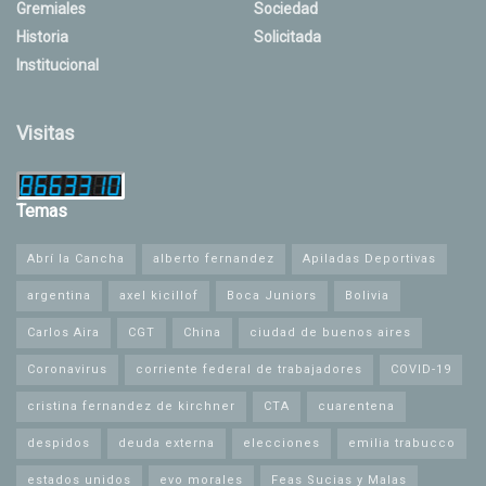
Gremiales
Sociedad
Historia
Solicitada
Institucional
Visitas
Temas
Abrí la Cancha
alberto fernandez
Apiladas Deportivas
argentina
axel kicillof
Boca Juniors
Bolivia
Carlos Aira
CGT
China
ciudad de buenos aires
Coronavirus
corriente federal de trabajadores
COVID-19
cristina fernandez de kirchner
CTA
cuarentena
despidos
deuda externa
elecciones
emilia trabucco
estados unidos
evo morales
Feas Sucias y Malas