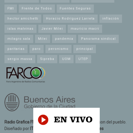
FMI
Frente de Todos
Fuentes Seguras
hector amichetti
Horacio Rodríguez Larreta
inflación
islas malvinas
Javier Milei
mauricio macri
milagro sala
Milei
pandemia
Panorama sindical
paritarias
paro
peronismo
principal
sergio massa
Sipreba
UOM
UTEP
Radio Grafica FM 89.3
© 2021. Todos los derechos son del pueblo.
Diseñado por
IT10 Informatica y Telecomunicaciones