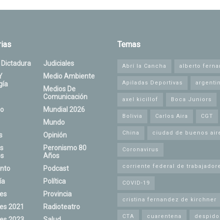
ias
Temas
 Dictadura
Judiciales
Abrí la Cancha
alberto fern
Y
Medio Ambiente
Apiladas Deportivas
argenti
gía
Medios De
Comunicación
axel kicillof
Boca Juniors
o
Mundial 2026
Bolivia
Carlos Aira
CGT
Mundo
China
ciudad de buenos air
s
Opinión
s
Peronismo 80
Coronavirus
s
Años
corriente federal de trabajador
nto
Podcast
ía
Política
COVID-19
nes
Provincia
cristina fernandez de kirchner
nes 2021
Radioteatro
CTA
cuarentena
despido
nes 2023
Salud