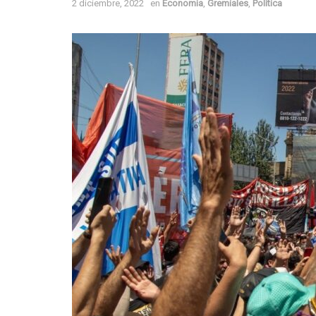
2 diciembre, 2022
en
Economía
,
Gremiales
,
Política