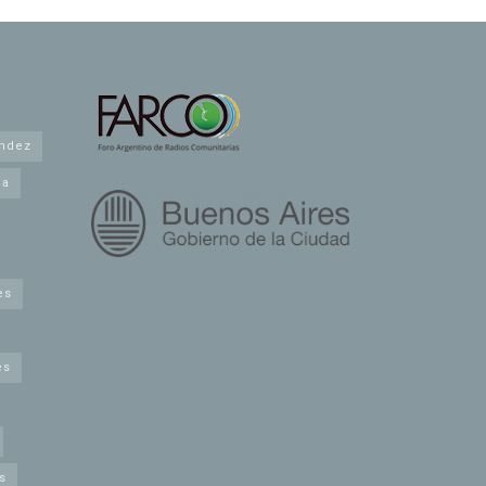
andez
na
es
es
s