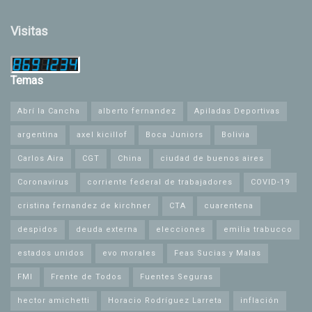
Visitas
Temas
Abrí la Cancha
alberto fernandez
Apiladas Deportivas
argentina
axel kicillof
Boca Juniors
Bolivia
Carlos Aira
CGT
China
ciudad de buenos aires
Coronavirus
corriente federal de trabajadores
COVID-19
cristina fernandez de kirchner
CTA
cuarentena
despidos
deuda externa
elecciones
emilia trabucco
estados unidos
evo morales
Feas Sucias y Malas
FMI
Frente de Todos
Fuentes Seguras
hector amichetti
Horacio Rodríguez Larreta
inflación