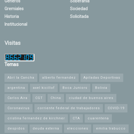
Géneros
Soberanía
Gremiales
Sociedad
Historia
Solicitada
Institucional
Visitas
Temas
Abrí la Cancha
alberto fernandez
Apiladas Deportivas
argentina
axel kicillof
Boca Juniors
Bolivia
Carlos Aira
CGT
China
ciudad de buenos aires
Coronavirus
corriente federal de trabajadores
COVID-19
cristina fernandez de kirchner
CTA
cuarentena
despidos
deuda externa
elecciones
emilia trabucco