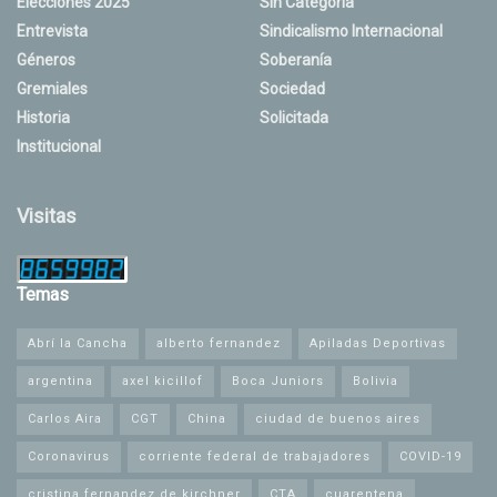
Elecciones 2025
Sin Categoría
Entrevista
Sindicalismo Internacional
Géneros
Soberanía
Gremiales
Sociedad
Historia
Solicitada
Institucional
Visitas
Temas
Abrí la Cancha
alberto fernandez
Apiladas Deportivas
argentina
axel kicillof
Boca Juniors
Bolivia
Carlos Aira
CGT
China
ciudad de buenos aires
Coronavirus
corriente federal de trabajadores
COVID-19
cristina fernandez de kirchner
CTA
cuarentena