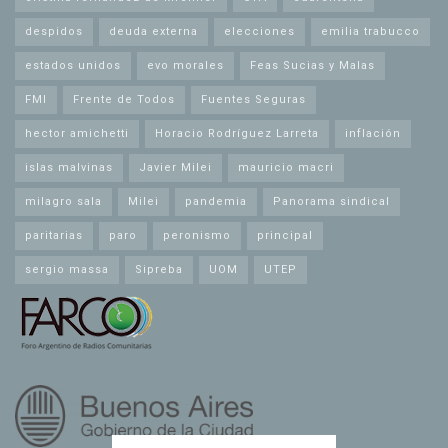
despidos
deuda externa
elecciones
emilia trabucco
estados unidos
evo morales
Feas Sucias y Malas
FMI
Frente de Todos
Fuentes Seguras
hector amichetti
Horacio Rodríguez Larreta
inflación
islas malvinas
Javier Milei
mauricio macri
milagro sala
Milei
pandemia
Panorama sindical
paritarias
paro
peronismo
principal
sergio massa
Sipreba
UOM
UTEP