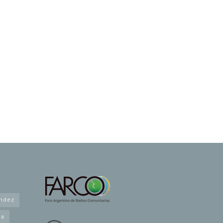
andez
na