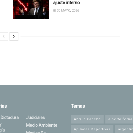
ajuste interno
30 MAYO, 2026
ias
Temas
 Dictadura
Judiciales
Abrí la Cancha
alberto fern
Y
Medio Ambiente
Apiladas Deportivas
argenti
gía