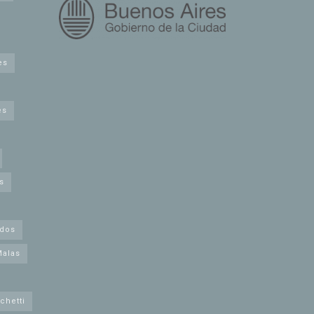
es
es
s
idos
Malas
chetti