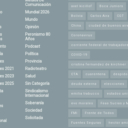
Medios De
Comunicación
axel kicillof
Boca Juniors
o
Mundial 2026
Bolivia
Carlos Aira
CGT
Mundo
China
ciudad de buenos air
s
Opinión
s
Peronismo 80
Coronavirus
s
Años
corriente federal de trabajador
nto
Podcast
ía
Política
COVID-19
nes
Provincia
cristina fernandez de kirchner
nes 2021
Radioteatro
CTA
cuarentena
despido
nes 2023
Salud
nes 2025
Sin Categoría
deuda externa
elecciones
ta
Sindicalismo
emilia trabucco
estados un
Internacional
Soberanía
evo morales
Feas Sucias y 
es
Sociedad
FMI
Frente de Todos
Solicitada
onal
Fuentes Seguras
hector ami