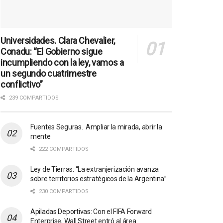
Universidades. Clara Chevalier,
Conadu: “El Gobierno sigue
incumpliendo con la ley, vamos a
un segundo cuatrimestre
conflictivo”
239 COMPARTIDOS
Fuentes Seguras. Ampliar la mirada, abrir la
mente
222 COMPARTIDOS
Ley de Tierras: “La extranjerización avanza
sobre territorios estratégicos de la Argentina”
230 COMPARTIDOS
Apiladas Deportivas: Con el FIFA Forward
Enterprise, Wall Street entró al área