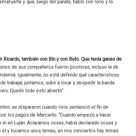
mafuerte y que, luego del parate, habló con Iorio y lo
n Ricardo, también con Bin y con Beto. Que tenía ganas de
ciones de sus compañeros fueron positivas, incluso la de
ndemia. Igualmente, no está definido qué características
 trabajar, juntarnos, subir a tocar y despedir la banda.
ows. Quedó todo esto abierto”.
tino se dispararon cuando Iorio sentenció el fin de
 por los pagos de Marciello. “Cuando empezó a hacer
on él en Luján. Aclaramos cosas, había declarado cosas y
e él y tocamos unos temas, en mis conciertos hay temas