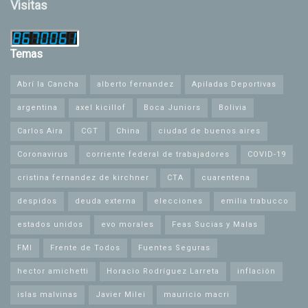
Visitas
Temas
Abrí la Cancha
alberto fernandez
Apiladas Deportivas
argentina
axel kicillof
Boca Juniors
Bolivia
Carlos Aira
CGT
China
ciudad de buenos aires
Coronavirus
corriente federal de trabajadores
COVID-19
cristina fernandez de kirchner
CTA
cuarentena
despidos
deuda externa
elecciones
emilia trabucco
estados unidos
evo morales
Feas Sucias y Malas
FMI
Frente de Todos
Fuentes Seguras
hector amichetti
Horacio Rodríguez Larreta
inflación
islas malvinas
Javier Milei
mauricio macri