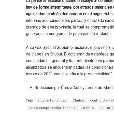
La paritaria nacional discutió e incluyó al conflic
hay de forma intermitente, por atrasos salariale
aguinaldos también demorados en el pago.
Hubo u
intervino acercando a las partes, y el Estado naci
gremios de esa provincia, la cual se comprometió
generar un cronograma de pago para lo restante.
A su vez, ayer, el Gobierno nacional, el provincial
de clases en Chubut. El acta emitida establece qu
comunidad en general y los estudiantes en particu
alcanzados se encuentran dadas las condiciones ne
marzo de 2021 con la vuelta a la presencialidad”.
Redacción por Úrsula Asta y Leonardo Martí
Tags:
alberto fernandez
Chubut
conflicto en c
fondo compensador docente
OLIVOS
paritari