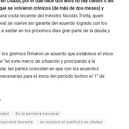
to en Chubut, por el cual hace dos años no hay clases o las
s que se volvieron crónicos (de más de dos meses) y
na visita reciente del ministro Nicolás Trotta, quien
onal se vuelve así garante del acuerdo logrado con los
 a saldar en los próximos días gran parte de la deuda y
 y los gremios firmaron un acuerdo que establece el inicio
e “en este marco de situación y priorizando a la
lar, las partes coinciden en que con los acuerdos
cesarias para el inicio del período lectivo el 1° de
n
hubut
En la paritaria nacional
a nacional docente
se resolvió el conflicto en chubut