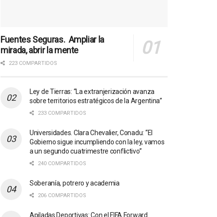
Fuentes Seguras. Ampliar la
mirada, abrir la mente
223 COMPARTIDOS
Ley de Tierras: “La extranjerización avanza
sobre territorios estratégicos de la Argentina”
233 COMPARTIDOS
Universidades. Clara Chevalier, Conadu: “El
Gobierno sigue incumpliendo con la ley, vamos
a un segundo cuatrimestre conflictivo”
240 COMPARTIDOS
Soberanía, potrero y academia
206 COMPARTIDOS
Apiladas Deportivas: Con el FIFA Forward