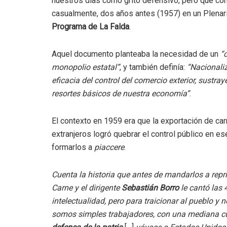
nuestros días como grito defensivo, pero que conti
casualmente, dos años antes (1957) en un Plenari
Programa de La Falda
.
Aquel documento planteaba la necesidad de un
“
monopolio estatal”
, y también definía:
“Nacionaliza
eficacia del control del comercio exterior, sust
resortes básicos de nuestra economía”
.
El contexto en 1959 era que la exportación de car
extranjeros logró quebrar el control público en 
formarlos a
piaccere
.
Cuenta la historia que antes de mandarlos a reprim
Carne y el dirigente
Sebastián Borro
le cantó las 
intelectualidad, pero para traicionar al pueblo y 
somos simples trabajadores, con una mediana cu