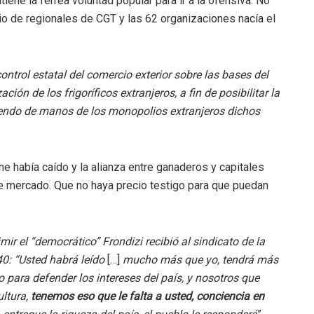
ene la férrea voluntad popular para ir a la ofensiva. No
o de regionales de CGT y las 62 organizaciones nacía el
control estatal del comercio exterior sobre las bases del
ción de los frigoríficos extranjeros, a fin de posibilitar la
rayendo de manos de los monopolios extranjeros dichos
ne había caído y la alianza entre ganaderos y capitales
ese mercado. Que no haya precio testigo para que puedan
ir el “democrático” Frondizi recibió al sindicato de la
40: “Usted habrá leído
[…]
mucho más que yo, tendrá más
no para defender los intereses del país, y nosotros que
ltura,
tenemos eso que le falta a usted, conciencia en