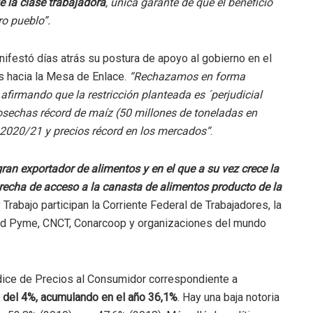
e la clase trabajadora
, única garante de que el beneficio
ro pueblo”.
festó días atrás su postura de apoyo al gobierno en el
as hacia la Mesa de Enlace.
“Rechazamos en forma
firmando que la restricción planteada es ´perjudicial
osechas récord de maíz (50 millones de toneladas en
 2020/21 y precios récord en los mercados“
.
ran exportador de alimentos y en el que a su vez crece la
 brecha de acceso a la canasta de alimentos producto de la
 Trabajo participan la Corriente Federal de Trabajadores, la
ad Pyme, CNCT, Conarcoop y organizaciones del mundo
dice de Precios al Consumidor correspondiente a
n del 4%, acumulando en el año 36,1%
. Hay una baja notoria