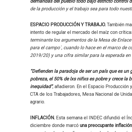
demandas del pueblo todo bajo estricto control d
de la producción y el trabajo sea para todo nuest
ESPACIO PRODUCCIÓN Y TRABAJO.
También mani
intento de regular el mercado del maíz con crític
terminante los argumentos de la Mesa de Enlace a
para el campo´, cuando lo hace en el marco de c
2019/20) y una cifra similar para la esperada en
“Defienden la paradoja de ser un país que es un g
pobreza, el 50% de lxs niñxs es pobre y crece la
inequidad“
, añadieron. En el Espacio Producción y
CTA de los Trabajadores, Mesa Nacional de Unid
agrario.
INFLACIÓN.
Esta semana el INDEC difundió el Ín
diciembre donde marcó
una preocupante inflació