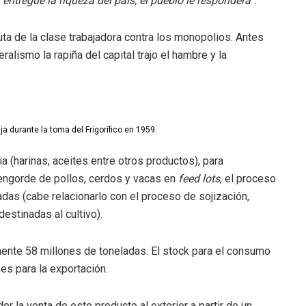
ntregue la riqueza del país, el pueblo le responderá
”.
puta de la clase trabajadora contra los monopolios. Antes
alismo la rapiña del capital trajo el hambre y la
ja durante la toma del Frigorífico en 1959.
ria (harinas, aceites entre otros productos), para
 engorde de pollos, cerdos y vacas en
feed lots
, el proceso
adas (cabe relacionarlo con el proceso de sojización,
estinadas al cultivo).
nte 58 millones de toneladas. El stock para el consumo
es para la exportación.
 la venta de este producto al exterior a partir de un