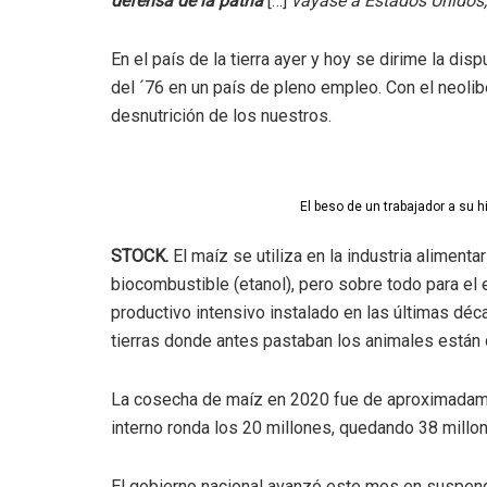
defensa de la patria
[…]
váyase a Estados Unidos, e
En el país de la tierra ayer y hoy se dirime la dis
del ´76 en un país de pleno empleo. Con el neoliber
desnutrición de los nuestros.
El beso de un trabajador a su hi
STOCK.
El maíz se utiliza en la industria alimenta
biocombustible (etanol), pero sobre todo para el
productivo intensivo instalado en las últimas déc
tierras donde antes pastaban los animales están d
La cosecha de maíz en 2020 fue de aproximadame
interno ronda los 20 millones, quedando 38 millon
El gobierno nacional avanzó este mes en suspender