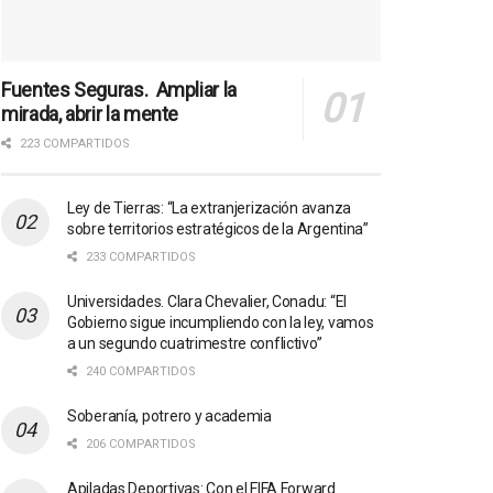
Fuentes Seguras. Ampliar la
mirada, abrir la mente
223 COMPARTIDOS
Ley de Tierras: “La extranjerización avanza
sobre territorios estratégicos de la Argentina”
233 COMPARTIDOS
Universidades. Clara Chevalier, Conadu: “El
Gobierno sigue incumpliendo con la ley, vamos
a un segundo cuatrimestre conflictivo”
240 COMPARTIDOS
Soberanía, potrero y academia
206 COMPARTIDOS
Apiladas Deportivas: Con el FIFA Forward