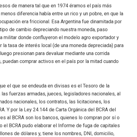
ingresos de manera tal que en 1974 éramos el país más
menos diferencia había entre un rico y un pobre, en que la
ocupación era friccional. Esa Argentina fue dinamitada por
el tipo de cambio depreciando nuestra moneda, paso
ura militar donde confluyeron el modelo agro exportador y
ir la tasa de interés local (de una moneda depreciada) para
 luego presionan para devaluar mediante una corrida
, puedan comprar activos en el país por la mitad cuando
que el que se endeuda en divisas es el Tesoro de la
las fuerzas armadas, jueces, legisladores nacionales, al
ados nacionales, los contratos, las licitaciones, los
A. Y por la Ley 24.144 de Carta Orgánica del BCRA del
res al BCRA son los bancos, quienes lo compran por sí o
so el BCRA pudo elaborar el Informe de fuga de capitales
ones de dólares y, tiene los nombres, DNI, domicilio,