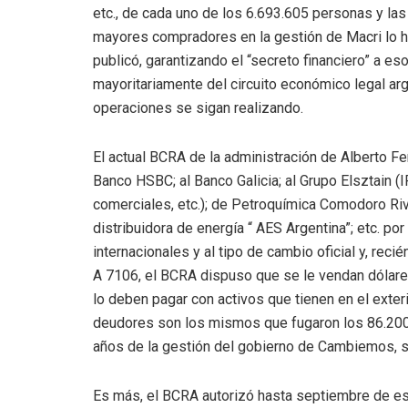
etc., de cada uno de los 6.693.605 personas y la
mayores compradores en la gestión de Macri lo hi
publicó, garantizando el “secreto financiero” a 
mayoritariamente del circuito económico legal ar
operaciones se sigan realizando.
El actual BCRA de la administración de Alberto F
Banco HSBC; al Banco Galicia; al Grupo Elsztain (
comerciales, etc.); de Petroquímica Comodoro Riva
distribuidora de energía “ AES Argentina”; etc. po
internacionales y al tipo de cambio oficial y, rec
A 7106, el BCRA dispuso que se le vendan dólare
lo deben pagar con activos que tienen en el exte
deudores son los mismos que fugaron los 86.200 
años de la gestión del gobierno de Cambiemos, 
Es más, el BCRA autorizó hasta septiembre de e