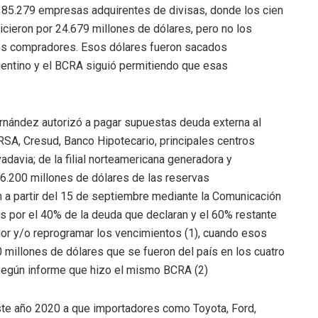
s 85.279 empresas adquirentes de divisas, donde los cien
cieron por 24.679 millones de dólares, pero no los
esos compradores. Esos dólares fueron sacados
gentino y el BCRA siguió permitiendo que esas
ernández autorizó a pagar supuestas deuda externa al
IRSA, Cresud, Banco Hipotecario, principales centros
davia; de la filial norteamericana generadora y
r 6.200 millones de dólares de las reservas
ién a partir del 15 de septiembre mediante la Comunicación
s por el 40% de la deuda que declaran y el 60% restante
rior y/o reprogramar los vencimientos (1), cuando esos
millones de dólares que se fueron del país en los cuatro
según informe que hizo el mismo BCRA (2)
ste año 2020 a que importadores como Toyota, Ford,