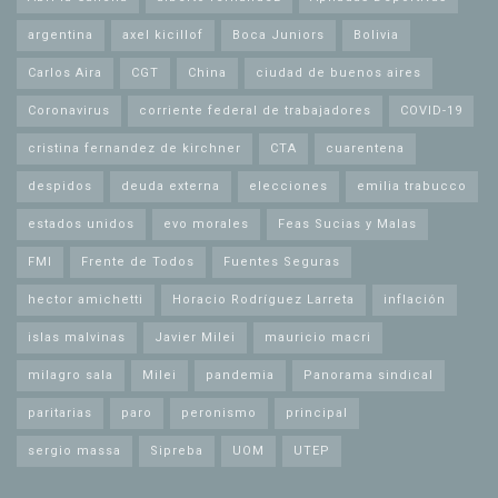
argentina
axel kicillof
Boca Juniors
Bolivia
Carlos Aira
CGT
China
ciudad de buenos aires
Coronavirus
corriente federal de trabajadores
COVID-19
cristina fernandez de kirchner
CTA
cuarentena
despidos
deuda externa
elecciones
emilia trabucco
estados unidos
evo morales
Feas Sucias y Malas
FMI
Frente de Todos
Fuentes Seguras
hector amichetti
Horacio Rodríguez Larreta
inflación
islas malvinas
Javier Milei
mauricio macri
milagro sala
Milei
pandemia
Panorama sindical
paritarias
paro
peronismo
principal
sergio massa
Sipreba
UOM
UTEP