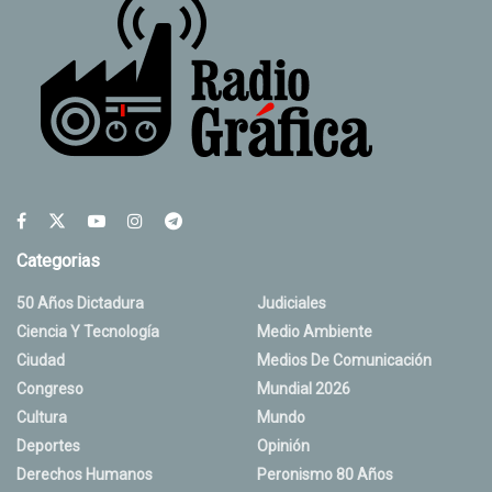
Categorias
50 Años Dictadura
Judiciales
Ciencia Y Tecnología
Medio Ambiente
Ciudad
Medios De Comunicación
Congreso
Mundial 2026
Cultura
Mundo
Deportes
Opinión
Derechos Humanos
Peronismo 80 Años