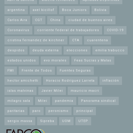
argentina
axel kicillof
Boca Juniors
Bolivia
Carlos Aira
CGT
China
ciudad de buenos aires
Coronavirus
corriente federal de trabajadores
COVID-19
cristina fernandez de kirchner
CTA
cuarentena
despidos
deuda externa
elecciones
emilia trabucco
estados unidos
evo morales
Feas Sucias y Malas
FMI
Frente de Todos
Fuentes Seguras
hector amichetti
Horacio Rodríguez Larreta
inflación
islas malvinas
Javier Milei
mauricio macri
milagro sala
Milei
pandemia
Panorama sindical
paritarias
paro
peronismo
principal
sergio massa
Sipreba
UOM
UTEP