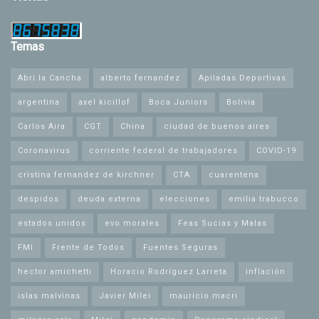
Temas
Abrí la Cancha
alberto fernandez
Apiladas Deportivas
argentina
axel kicillof
Boca Juniors
Bolivia
Carlos Aira
CGT
China
ciudad de buenos aires
Coronavirus
corriente federal de trabajadores
COVID-19
cristina fernandez de kirchner
CTA
cuarentena
despidos
deuda externa
elecciones
emilia trabucco
estados unidos
evo morales
Feas Sucias y Malas
FMI
Frente de Todos
Fuentes Seguras
hector amichetti
Horacio Rodríguez Larreta
inflación
islas malvinas
Javier Milei
mauricio macri