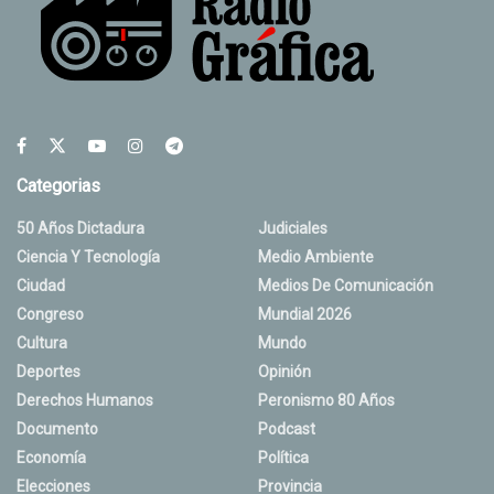
Categorias
50 Años Dictadura
Judiciales
Ciencia Y Tecnología
Medio Ambiente
Ciudad
Medios De Comunicación
Congreso
Mundial 2026
Cultura
Mundo
Deportes
Opinión
Derechos Humanos
Peronismo 80 Años
Documento
Podcast
Economía
Política
Elecciones
Provincia