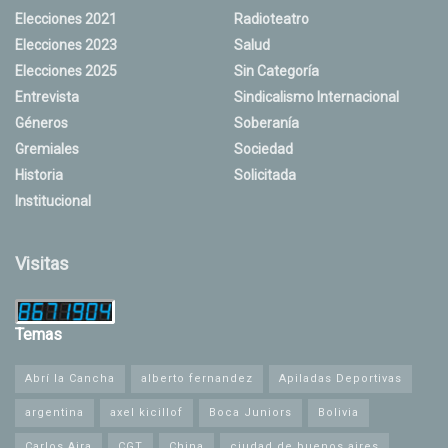
Elecciones 2021
Radioteatro
Elecciones 2023
Salud
Elecciones 2025
Sin Categoría
Entrevista
Sindicalismo Internacional
Géneros
Soberanía
Gremiales
Sociedad
Historia
Solicitada
Institucional
Visitas
Temas
Abrí la Cancha
alberto fernandez
Apiladas Deportivas
argentina
axel kicillof
Boca Juniors
Bolivia
Carlos Aira
CGT
China
ciudad de buenos aires