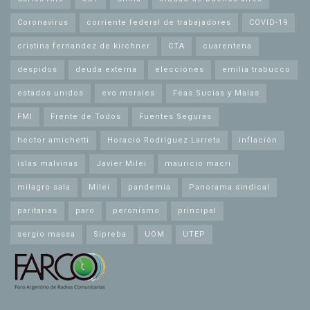
Coronavirus
corriente federal de trabajadores
COVID-19
cristina fernandez de kirchner
CTA
cuarentena
despidos
deuda externa
elecciones
emilia trabucco
estados unidos
evo morales
Feas Sucias y Malas
FMI
Frente de Todos
Fuentes Seguras
hector amichetti
Horacio Rodríguez Larreta
inflación
islas malvinas
Javier Milei
mauricio macri
milagro sala
Milei
pandemia
Panorama sindical
paritarias
paro
peronismo
principal
sergio massa
Sipreba
UOM
UTEP