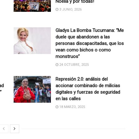
Noelia y por todas!
3 JUNIO, 2026
Gladys La Bomba Tucumana: “Me
duele que abandonen a las
personas discapacitadas, que los
vean como bichos o como
monstruos”
24 OCTUBRE, 2025
Represión 2.0: análisis del
ad
accionar combinado de milicias
”
digitales y fuerzas de seguridad
en las calles
18 MARZO, 2025