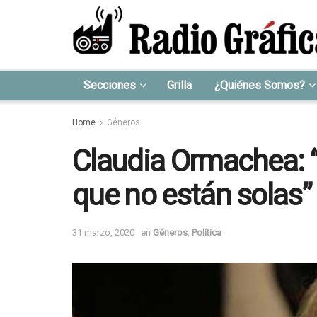
Secciones
Grilla
¿Quiénes Somos?
Home
Géneros
Claudia Ormachea: 
que no están solas”
31 marzo, 2020
en
Géneros
,
Política