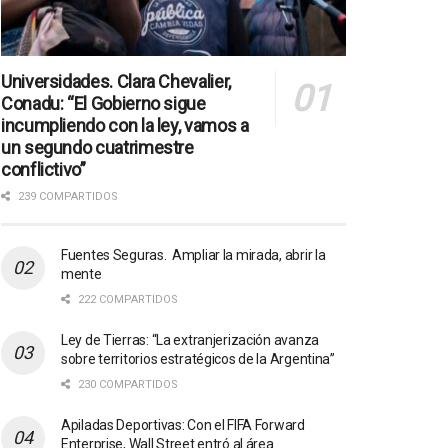
Universidades. Clara Chevalier,
Conadu: “El Gobierno sigue
incumpliendo con la ley, vamos a
un segundo cuatrimestre
conflictivo”
239 COMPARTIDOS
Fuentes Seguras. Ampliar la mirada, abrir la
mente
222 COMPARTIDOS
Ley de Tierras: “La extranjerización avanza
sobre territorios estratégicos de la Argentina”
230 COMPARTIDOS
Apiladas Deportivas: Con el FIFA Forward
Enterprise, Wall Street entró al área