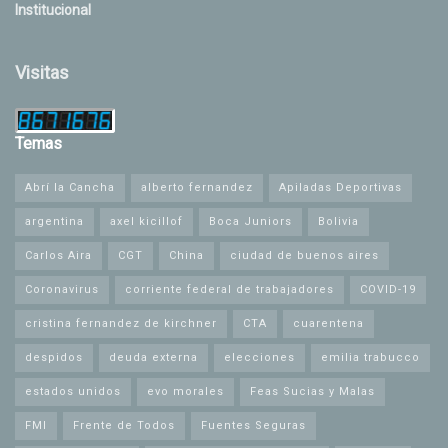
Institucional
Visitas
Temas
Abrí la Cancha
alberto fernandez
Apiladas Deportivas
argentina
axel kicillof
Boca Juniors
Bolivia
Carlos Aira
CGT
China
ciudad de buenos aires
Coronavirus
corriente federal de trabajadores
COVID-19
cristina fernandez de kirchner
CTA
cuarentena
despidos
deuda externa
elecciones
emilia trabucco
estados unidos
evo morales
Feas Sucias y Malas
FMI
Frente de Todos
Fuentes Seguras