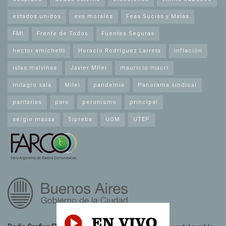
estados unidos
evo morales
Feas Sucias y Malas
FMI
Frente de Todos
Fuentes Seguras
hector amichetti
Horacio Rodríguez Larreta
inflación
islas malvinas
Javier Milei
mauricio macri
milagro sala
Milei
pandemia
Panorama sindical
paritarias
paro
peronismo
principal
sergio massa
Sipreba
UOM
UTEP