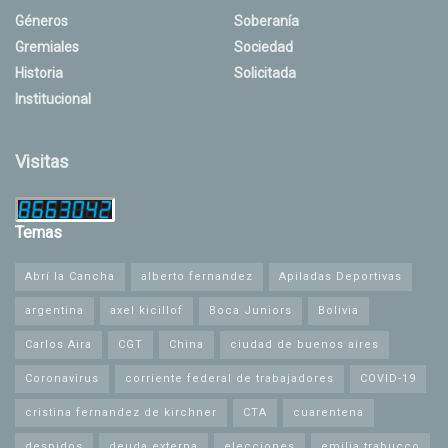
Géneros
Soberanía
Gremiales
Sociedad
Historia
Solicitada
Institucional
Visitas
Temas
Abrí la Cancha
alberto fernandez
Apiladas Deportivas
argentina
axel kicillof
Boca Juniors
Bolivia
Carlos Aira
CGT
China
ciudad de buenos aires
Coronavirus
corriente federal de trabajadores
COVID-19
cristina fernandez de kirchner
CTA
cuarentena
despidos
deuda externa
elecciones
emilia trabucco