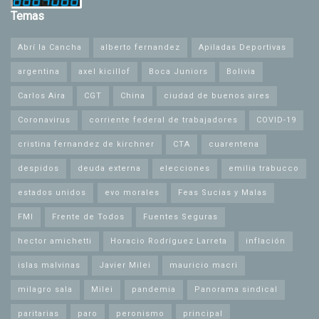
Temas
Abrí la Cancha
alberto fernandez
Apiladas Deportivas
argentina
axel kicillof
Boca Juniors
Bolivia
Carlos Aira
CGT
China
ciudad de buenos aires
Coronavirus
corriente federal de trabajadores
COVID-19
cristina fernandez de kirchner
CTA
cuarentena
despidos
deuda externa
elecciones
emilia trabucco
estados unidos
evo morales
Feas Sucias y Malas
FMI
Frente de Todos
Fuentes Seguras
hector amichetti
Horacio Rodríguez Larreta
inflación
islas malvinas
Javier Milei
mauricio macri
milagro sala
Milei
pandemia
Panorama sindical
paritarias
paro
peronismo
principal