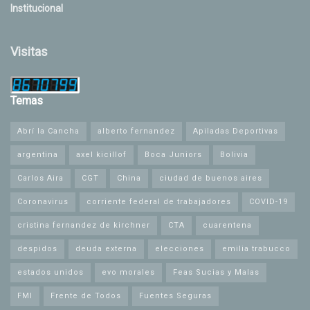
Institucional
Visitas
Temas
Abrí la Cancha
alberto fernandez
Apiladas Deportivas
argentina
axel kicillof
Boca Juniors
Bolivia
Carlos Aira
CGT
China
ciudad de buenos aires
Coronavirus
corriente federal de trabajadores
COVID-19
cristina fernandez de kirchner
CTA
cuarentena
despidos
deuda externa
elecciones
emilia trabucco
estados unidos
evo morales
Feas Sucias y Malas
FMI
Frente de Todos
Fuentes Seguras